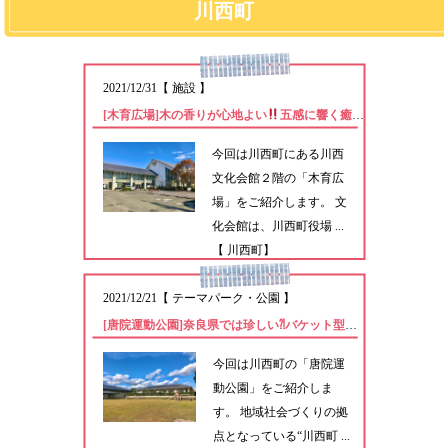
川西町
2021/12/31
【
施設
】
[木育広場]木の香りが心地よい
五感に響く癒しの屋内無料開放スペース。
今回は川西町にある川西
文化会館２階の「木育広
場」をご紹介します。 文
化会館は、川西町役場 ...
【 川西町】
2021/12/21
【
テーマパーク・公園
】
[唐院運動公園]奈良県では珍しい⁈バケット型ブランコのある公園
今回は川西町の「唐院運
動公園」をご紹介しま
す。 地域社会づくりの拠
点となっている“川西町 ...