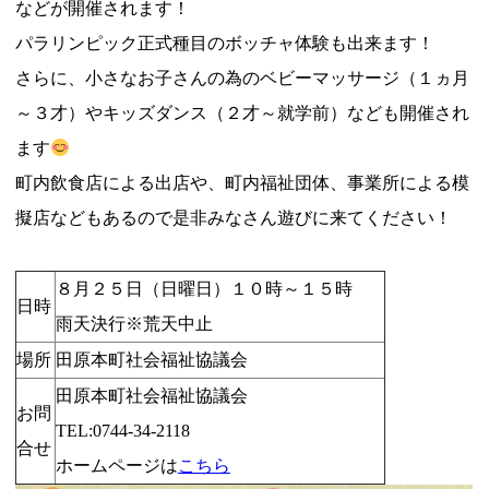
などが開催されます！
パラリンピック正式種目のボッチャ体験も出来ます！
さらに、小さなお子さんの為のベビーマッサージ（１ヵ月
～３才）やキッズダンス（２才～就学前）なども開催され
ます
町内飲食店による出店や、町内福祉団体、事業所による模
擬店などもあるので是非みなさん遊びに来てください！
８月２５日（日曜日）１０時～１５時
日時
雨天決行※荒天中止
場所
田原本町社会福祉協議会
田原本町社会福祉協議会
お問
TEL:0744-34-2118
合せ
ホームページは
こちら