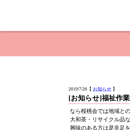
2019/7/26
【
お知らせ
】
[お知らせ]福祉作
なら桜桃会では地域と
大和茶・リサイクル品
興味のある方は是非足