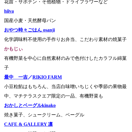
花苗・サボテン・そ他植物・ドライフラワーなど
hiiva
国産小麦・天然酵母パン
おやつ時々ごはん osanji
化学調味料不使用の手作りお弁当、こだわり素材の焼菓子
かもじぃ
有機野菜を中心に自然素材のみで色付けしたカラフル綿菓
子
最中 一吉
／
RIKIO FARM
小豆粒餡はもちろん、当店白味噌いちじくや季節の果物最
中、マチテラスクエア限定の一品、有機野菜も
おかしとベーグルkinako
​焼き菓子、シュークリーム、ベーグル
CAFE & GALLERY 凛