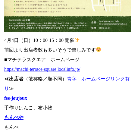
4月4日（日）10：00-15：00 開催
前回より出店者数も多いそうで楽しみです
■マチテラスクエア ホームページ
https://machi-terrace-square.localinfo.jp/
≪出店者
（敬称略／順不同）
青字：ホームページリンク有
り
≫
fee-joujoux
手作りはんこ、布小物
もんぺや
もんぺ