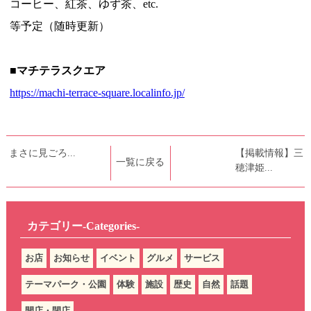
コーヒー、紅茶、ゆず茶、
etc.
等予定（随時更新）
■マチテラスクエア
https://machi-terrace-square.localinfo.jp/
まさに見ごろ...
【掲載情報】三
一覧に戻る
穂津姫...
カテゴリー-Categories-
お店
お知らせ
イベント
グルメ
サービス
テーマパーク・公園
体験
施設
歴史
自然
話題
開店・閉店