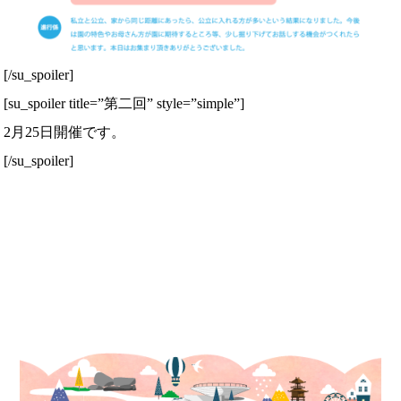
[/su_spoiler]
[su_spoiler title=”第二回” style=”simple”]
2月25日開催です。
[/su_spoiler]