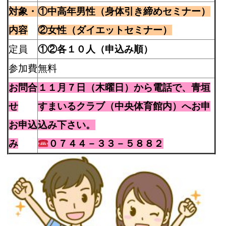
対象・
①中高年男性（身体引き締めセミナー）
内容
②女性（ダイエットセミナー）
定員
①②各１０人（申込み順）
参加費
無料
お問合
１１月７日（木曜日）から電話で、青垣
せ
すまいるクラブ（中央体育館内）へお申
お申込
込み下さい。
み
０７４４－３３－５８８２