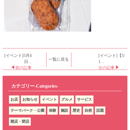
[イベント]5月4
[イベント]【5/
一覧に戻る
日...
1...
前の記事
次の記事
カテゴリー-Categories-
お店
お知らせ
イベント
グルメ
サービス
テーマパーク・公園
体験
施設
歴史
自然
話題
開店・閉店