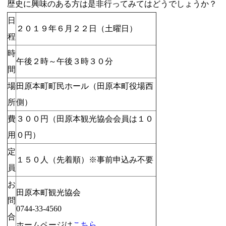
歴史に興味のある方は是非行ってみてはどうでしょうか？
日
２０１９年６月２２日（土曜日）
程
時
午後２時～午後３時３０分
間
場
田原本町町民ホール（田原本町役場西
所
側）
費
３００円（田原本観光協会会員は１０
用
０円）
定
１５０人（先着順）※事前申込み不要
員
お
田原本町観光協会
問
0744-33-4560
合
ホームページは
こちら