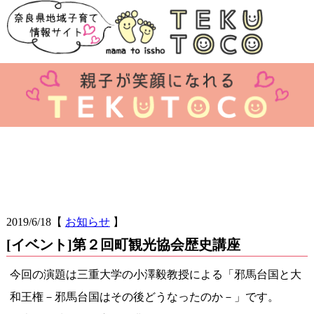
2019/6/18
【
お知らせ
】
[イベント]第２回町観光協会歴史講座
今回の演題は三重大学の小澤毅教授による「
邪馬台国と大
和王権－邪馬台国はその後どうなったのか－」です。