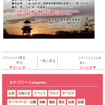
[イベント]考古
[イベント]ふれ
一覧に戻る
学セ...
あい...
前の記事
次の記事
カテゴリー-Categories-
お店
お知らせ
イベント
グルメ
サービス
テーマパーク・公園
体験
施設
歴史
自然
話題