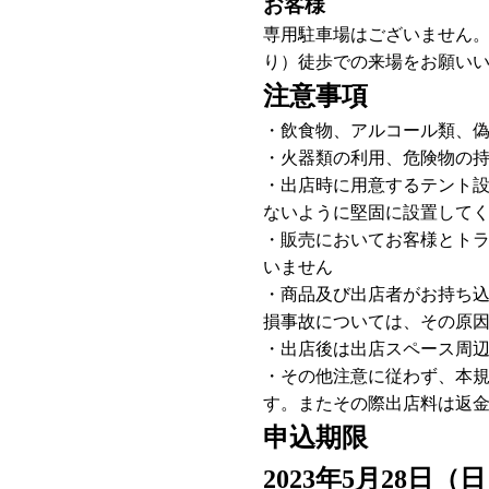
お客様
専用駐車場はございません
り）徒歩での来場をお願い
注意事項
・飲食物、アルコール類、
・火器類の利用、危険物の
・出店時に用意するテント
ないように堅固に設置して
・販売においてお客様とト
いません
・商品及び出店者がお持ち
損事故については、その原
・出店後は出店スペース周
・その他注意に従わず、本
す。またその際出店料は返
申込期限
2023年5月28日（