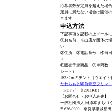
応募者数が定員を超えた場
定員に満たない場合は開催の
きます
申込方法
下記事項を記載の上メール
①お名前 ※出店が団体の
い
②住所 ③電話番号 ④当
ス
⑥販売予定商品 ⑦車両数 
シート）
※2×2ｍのテント（ウエイ
たわらもと駅前青空フリマ
（PDFデータ2811KB）
【お問合せ・お申込み先】
一般社団法人 田原本まちづ
〒636-0300 奈良県磯城郡田原本