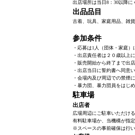
出店場所は当日8：30以降
出品品目
古着、玩具、家庭用品、雑
参加条件
・応募は1人（団体・家庭）
・出店責任者は２０歳以上
・販売開始から終了まで出
・出店当日に誓約書へ同意
・会場内及び周辺での禁煙
・暴力団、暴力団員をはじ
駐車場
出店者
広場周辺にご駐車いただけ
有料駐車場か、当機構が指
※スペースの事前確保は行