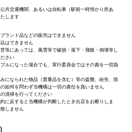
。公共交通機関、あるいは自転車（駅前一時預かり所あ
いたします
偽ブランド品などの販売はできません
持込はできません
設営等にあっては、風雪等で破損・落下・飛散・倒壊等し
ください
ラブルになった場合でも、実行委員会ではその責を一切負
込みになられた物品（貴重品を含む）等の盗難、紛失、毀
因の如何を問わず当機構は一切の責任を負いません
辺の清掃を行ってください
規約に反すると当機構が判断したとき出店をお断りしま
金致しません
日）