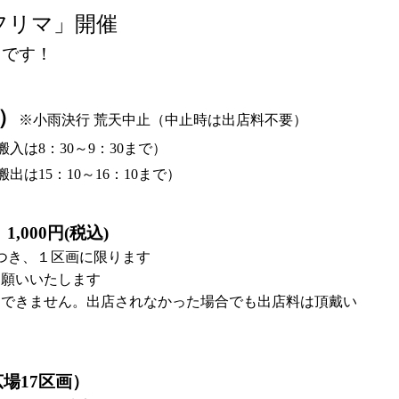
フリマ」開催
中です！
日）
※小雨決行 荒天中止（中止時は出店料不要）
搬入は8：30～9：30まで）
出は15：10～16：10まで）
1,000円(税込)
つき、１区画に限ります
お願いいたします
はできません。出店されなかった場合でも出店料は頂戴い
広場17区画）