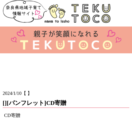
2024/1/10
【 】
[][パンフレット]CD寄贈
CD寄贈