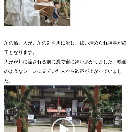
茅の輪、人形、茅の剣を川に流し、祓い清められ神事が終
了となります。
人形が川に流される前に風で宙に舞いあがりました。映画
のようなシーンに見ていた人から歓声が上がっていまし
た。
動
画
プ
レ
ー