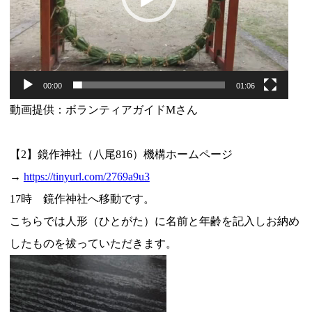
ヤ
ー
00:00
01:06
動画提供：ボランティアガイドMさん
【2】鏡作神社（⼋尾816）機構ホームページ
→
https://tinyurl.com/2769a9u3
17時 鏡作神社へ移動です。
こちらでは人形（ひとがた）に名前と年齢を記入しお納め
したものを祓っていただきます。