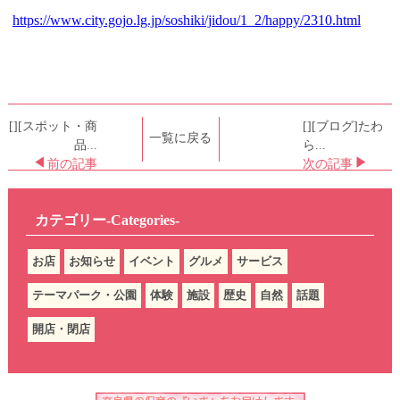
https://www.city.gojo.lg.jp/soshiki/jidou/1_2/happy/2310.html
[][スポット・商
[][ブログ]たわ
一覧に戻る
品...
ら...
前の記事
次の記事
カテゴリー-Categories-
お店
お知らせ
イベント
グルメ
サービス
テーマパーク・公園
体験
施設
歴史
自然
話題
開店・閉店