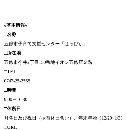
//基本情報//
□名称
五條市子育て支援センター「はっぴぃ」
□所在地
五條市今井2丁目150番地イオン五條店２階
□TEL
0747-25-2555
□時間
9:00～16:30
□休所日
月曜日及び祝日（振替休日含む）、年末年始（12/29~1/3）
□URL