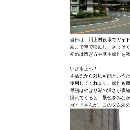
当日は、川上村役場でガイ
湖まで車で移動し、さっそ
初めは漕ぎ方や基本操作を
いざ水上へ！！
４歳児から対応可能という
使用してくれます。操作も
最初はやはり湖の深さが底
慣れてくると、景色をみな
ガイドさんが、このダム湖