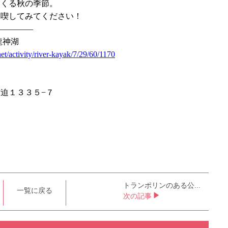
てくる秋の季節。
満喫してみてください！
—————
龍神湖
net/activity/river-kayak/7/29/60/1170
迫１３３５−７
トランポリンのある公...
一覧に戻る
次の記事