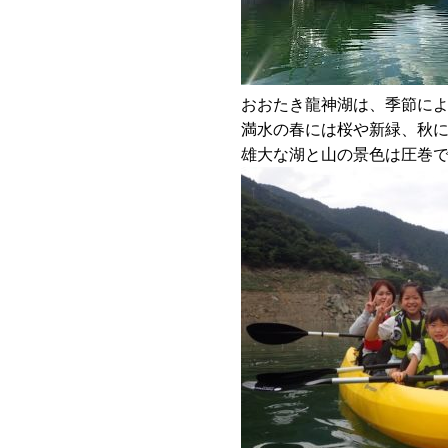
おおたき龍神湖は、季節に
満水の春には桜や新緑、秋
雄大な湖と山の景色は圧巻